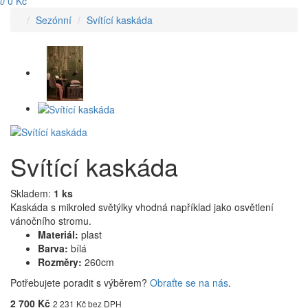
0 Kč
0
Sezónní
Svítící kaskáda
Svítící kaskáda
Skladem:
1 ks
Kaskáda s mikroled světýlky vhodná například jako osvětlení
vánočního stromu.
Materiál:
plast
Barva:
bílá
Rozměry:
260cm
Potřebujete poradit s výběrem?
Obraťte se na nás
.
2 700 Kč
2 231 Kč bez DPH