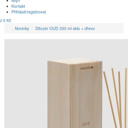
Mlýn
Kontakt
Přihlásit/registrovat
0 Kč
0
Novinky
Difuzér OUD 330 ml sklo + dřevo