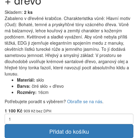
Skladem:
2 ks
Zabaleno v dřevěné krabičce. Charakteristika vůně: Hlavní motiv
(Oud): Bohaté, temné a pryskyřičné tóny vzácného dřeva. Vůně
má balzamový, lehce kouřový a zemitý charakter s koženým
podtónem. Květinové a sladké vyvážení. Aby vůně nebyla příliš
těžká, EDG ji zjemňuje elegantním spojením medu z manuky,
okvětních lístků turecké růže a jemného jasmínu. To jí dodává
sametovou jemnost. Hřejivý a smyslný základ: V prostoru se
dlouhodobě uvolňuje krémové santalové dřevo, arganový olej a
hřejivé tóny tonka fazolí, které navozují pocit absolutního klidu a
luxusu.
Materiál:
sklo
Barva:
čiré sklo + dřevo
Rozměry:
16cm
Potřebujete poradit s výběrem?
Obraťte se na nás
.
1 100 Kč
909 Kč bez DPH
Přidat do košíku