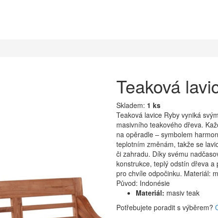
Teaková lavi
Skladem:
1 ks
Teaková lavice Ryby vyniká svý
masivního teakového dřeva. Každ
na opěradle – symbolem harmonie 
teplotním změnám, takže se lavic
či zahradu. Díky svému nadčasov
konstrukce, teplý odstín dřeva a 
pro chvíle odpočinku. Materiál: m
Původ: Indonésie
Materiál:
masiv teak
Potřebujete poradit s výběrem?