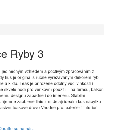
ce Ryby 3
m jedinečným vzhledem a poctivým zpracováním z
ý kus je originál s ručně vyřezávaným dekorem ryb
a klidu. Teak je přirozeně odolný vůči vlhkosti i
e skvěle hodí pro venkovní použití – na terasu, balkon
ému designu zapadne i do interiéru. Stabilní
příjemně zaoblené linie z ní dělají ideální kus nábytku
asivní teakové dřevo Vhodné pro: exteriér i interiér
Obraťte se na nás
.