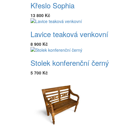
Křeslo Sophia
13 800 Kč
Lavice teaková venkovní
8 900 Kč
Stolek konferenční černý
5 700 Kč