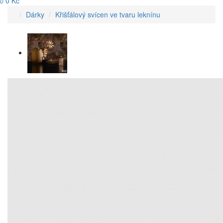
0 Kč
0
Dárky
Křišťálový svícen ve tvaru leknínu