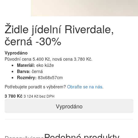
Židle jídelní Riverdale,
černá -30%
Vyprodáno
Původní cena 5.400 Kč, nová cena 3.780 Kč.
Materiál:
eko kůže
Barva:
černá
Rozměry:
83x68x57cm
Potřebujete poradit s výběrem?
Obraťte se na nás
.
3 780 Kč
3 124 Kč bez DPH
Vyprodáno
Podobné produkty